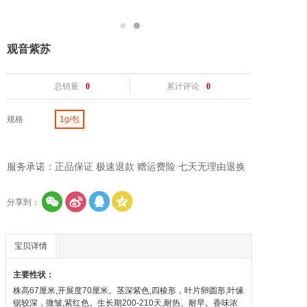
观音紫苏
总销量
0
累计评论
0
规格
1g/包
服务承诺：正品保证 极速退款 赠运费险 七天无理由退换
分享到：
宝贝详情
主要性状：
株高67厘米,开展度70厘米。茎深紫色,四棱形，叶片卵圆形,叶缘
锯较深，微皱,紫红色。生长期200-210天,耐热、耐早。香味浓